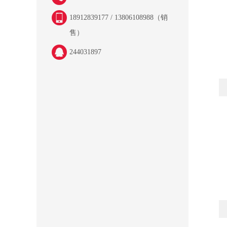
18912839177 / 13806108988（销
售）
244031897