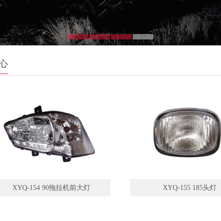
心
XYQ-154 90拖拉机前大灯
XYQ-155 185头灯