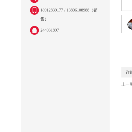
18912839177 / 13806108988（销
售）
244031897
详
上一